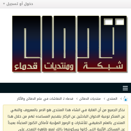
دخول أو تسجيل
المنتدى
منتديات الدفائن
قدماء لـ النقاشات في علم الدفائن والآثار
نذكر الجميع من أن الغاية في انشاء هذا المنتدى هو الامر بالمعروف والنهي
عن المنكر توعية الاخوان الباحثين عن الركاز بتقديم المساعده لهم من خلال هذا
المنتدى بالعلم الحقيقي للأشارات و الرموز المؤدية لأماكن الكنوز المخبأة بعيدآ
عن المساكن الأثرية التي كانوا يسكوننها ذالك لمنع ظاهرة التعدي على