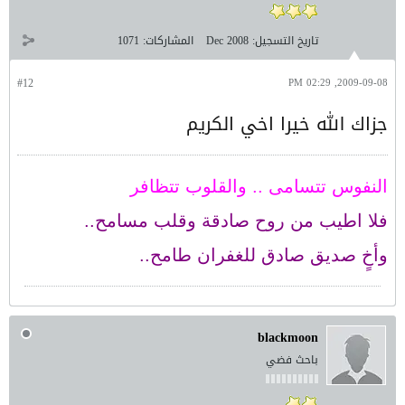
تاريخ التسجيل:
Dec 2008
المشاركات:
1071
#12
2009-09-08, 02:29 PM
جزاك الله خيرا اخي الكريم
النفوس تتسامى .. والقلوب تتظافر
فلا اطيب من روح صادقة وقلب مسامح..
وأخٍ صديق صادق للغفران طامح..
blackmoon
باحث فضي