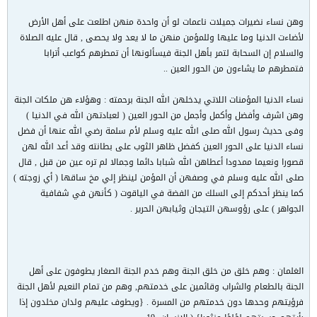
وهن نساء نضيرات جميلات ناعمات لو أن واحدة منهن اطلعت على أهل الأرض
لأضاءت الدنيا وما عليها وللمؤمن منهن ما لا يعد ولا يحصى , قال عليه الصلاة
والسلام إن السحابة لتمر بأهل الجنة فيسألونها أن تمطرهم كواعب أترابا
فتمطرهم ما يشاءون من الحور العين ..
نساء الدنيا المؤمنات اللاتي يدخلهن الله الجنة برحمته : وهؤلاء هن ملكات الجنة
وهن اشرف وأفضل وأكمل وأجمل من الحور العين ( لعبادتهن الله في الدنيا )
وفى حديث رسول الله صلى الله عليه وسلم لأم سلمة رضي الله عنها أن فضل
نساء الدنيا على الحور العين كفضل ظاهر الثوب على بطانته وقد أعد الله لهن
قصورا ونعيما ممدودا أعطاهن الله شبابا دائما وجمالا لم تره عين من قبل , قال
صلى الله عليه وسلم في وصفهن أن المؤمن لينظر إلي مخ ساقها ( أي زوجته )
كما ينظر أحدكم إلى السلك من الفضة في الياقوت ( كأنهن في شفافية
الجواهر ) على رؤوسهن التيجان وثيابهن الحرير .
الغلمان : وهم خلق من خلق الجنة وهم خدم الجنة الصغار يطوفون على أهل
الجنة بالطعام والشراب وقائمين على خدمتهم, وهم من تمام النعيم لأهل الجنة
فرؤيتهم وحدها دون خدمتهم من المسرة . {ويطوف عليهم ولدان مخلدون إذا