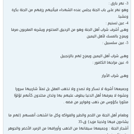
3- نهر بارق :
وهو نهر على باب الجنة يجلس عنده الشهداء فيأتيهم رزقهم من الجنة بكرة
وعشيا.
4- عين تسنيم :
وهى أشرف شراب أهل الجنة وهو من الرحيق المختوم ويشربه المقربون صرفا
ويمزج بالمسك لأهل اليمين
5- عين سلسبيل :
وهى شراب أهل اليمين ويمزج لهم بالزنجبيل
6- عين مزاجها الكافور :
وهى شراب الأبرار
وجميعها أشربة لا تسكر ولا تصدع ولا تذهب العقل بل تملأ شاربيها سرورا
ونشوة لا يعرفها أهل الدنيا يطوف عليهم بها ولدان مخلدون كأنهم لؤلؤا
منثورا بكؤوس من ذهب وقوارير من فضه .
وطعام أهل الجنة من اللحم والطير والفواكه وكل ما اشتهت أنفسهم {لهم ما
يشاءون فيها ولدينا مزيد} ق-35
أشجار الجنة : وجميعها سيقانها من الذهب وأوراقها من الزمرد الأخضر والجوهر