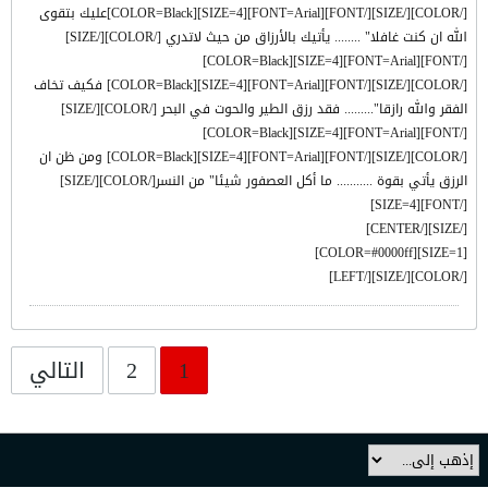
[/COLOR][/SIZE][/FONT][FONT=Arial][SIZE=4][COLOR=Black]عليك بتقوى
الله ان كنت غافلا" ........ يأتيك بالأرزاق من حيث لاتدري [/COLOR][/SIZE]
[/FONT][FONT=Arial][SIZE=4][COLOR=Black]
[/COLOR][/SIZE][/FONT][FONT=Arial][SIZE=4][COLOR=Black] فكيف تخاف
الفقر والله رازقا"......... فقد رزق الطير والحوت في البحر [/COLOR][/SIZE]
[/FONT][FONT=Arial][SIZE=4][COLOR=Black]
[/COLOR][/SIZE][/FONT][FONT=Arial][SIZE=4][COLOR=Black] ومن ظن ان
الرزق يأتي بقوة ........... ما أكل العصفور شيئا" من النسر[/COLOR][/SIZE]
[/FONT][SIZE=4]
[/SIZE][/CENTER]
[SIZE=1][COLOR=#0000ff]
[/COLOR][/SIZE][/LEFT]
1
2
التالي