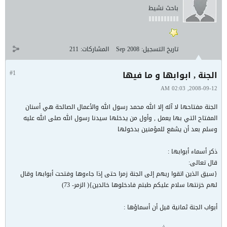
باحث نشيط
تاريخ التسجيل:
Sep 2008
المشاركات:
211
الجنة , ابوابها و ما فيها
#1
2008-09-12, 02:03 AM
الجنة مفتاحها لا آله إلا الله محمد رسول الله والأعمال الصالحة هي أسنان
المفتاح التي بها يعمل , وأول من يدخلها سيدنا رسول الله صلى الله عليه
وسلم بعد أن يشفع للمؤمنين بدخولها
ذكر أسماء أبوابها :
قال تعالى:
{سيق الذين اتقوا ربهم إلى الجنة زمرا حتى إذا جاءوها وفتحت أبوابها وقال
لهم خزنتها سلام عليكم طبتم فادخلوها خالدين}( الزمر- 73)
أبواب الجنة ثمانية قيل أن أسماؤها :