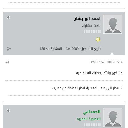
احمد ابو بشار
باحث مشارك
تاريخ التسجيل:
Jan 2009
المشاركات:
136
#4
2009-07-14, 03:52 PM
مشكور والله يعطيك الف عافيه
لا تنظر الى صغر المعصية انظر لعظمة من عصيت
الحمداني
العضوية المميزة