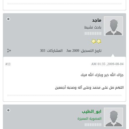
ماجد
باحث نشيط
تاريخ التسجيل:
Jan 2009
المشاركات:
303
#11
2009-08-04, 01:35 AM
جزاك الله خير وبارك الله فيك
اللهم صل على محمد وعلى آله وصحبه أجمعين
ابو_الطيب
العضوية المميزة