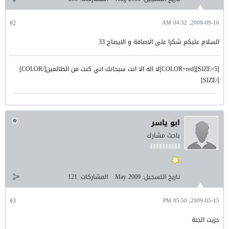
#2
2008-09-16, 04:32 AM
السلام عليكم شكرا على الاصافة و الايصاح 33
[SIZE=5][COLOR=red]لا اله الا انت سبحانك اني كنت من الظالمين[/COLOR]
[/SIZE]
ابو ياسر
باحث مشارك
تاريخ التسجيل:
May 2009
المشاركات:
121
#3
2009-05-15, 05:50 PM
جزيت الجنة