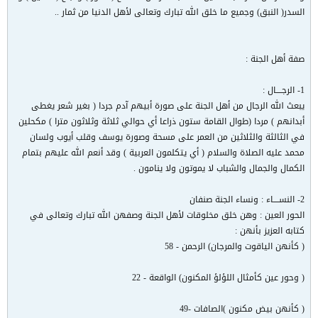
السدر( النبق) وجميع ما خلق الله تبارك وتعالى لأهل الدنيا من ثمار ..
صفة أهل الجنة :
1- الرجــــال :
يبعث الله الرجال من أهل الجنة على صورة أبيهم آدم جردا ( بغير شعر يغطى
أبدانهم ) مردا (طوال القامة ستون ذراعا أي حوالي ثلاثة وثلاثون مترا ) مكحلين
في الثالثة والثلاثين من العمر على مسحة وصورة يوسف وقلب أيوب ولسان
محمد عليه الصلاة والسلام ( أي يتكلمون العربية ) وقد أنعم الله عليهم بتمام
الكمال والجمال والشباب لا يموتون ولا ينامون .
2- النســــاء : ونساء الجنة صنفان
الحور العين : وهن خلق مخلوقات لأهل الجنة وصفهن الله تبارك وتعالى في
كتابه العزيز بأنهن :
( كأنهن الياقوت والمرجان) الرحمن - 58
( وحور عين كأمثال اللؤلؤ المكنون) الواقعة - 22
( كأنهن بيض مكنون )الصافات -49