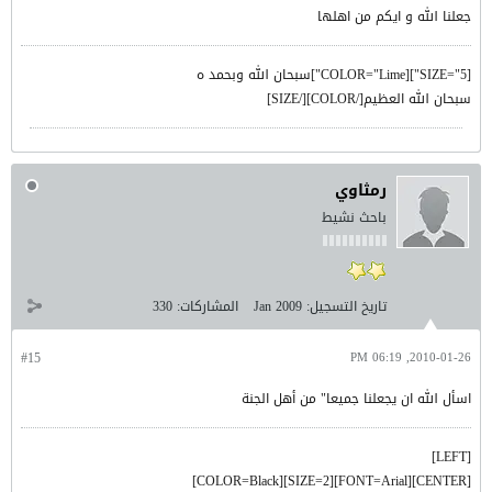
جعلنا الله و ايكم من اهلها
[SIZE="5"][COLOR="Lime"]سبحان الله وبحمد ه
سبحان الله العظيم[/COLOR][/SIZE]
رمثاوي
باحث نشيط
تاريخ التسجيل:
Jan 2009
المشاركات:
330
#15
2010-01-26, 06:19 PM
اسأل الله ان يجعلنا جميعا" من أهل الجنة
[LEFT]
[CENTER][FONT=Arial][SIZE=2][COLOR=Black]