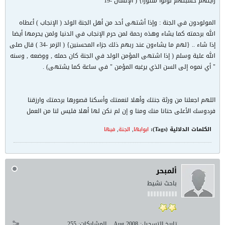
رأيتهم حسبتهم لؤلؤا منثورا} ( الإنسان -19
المولودون في الجنة : وإذا أشتهى أحد من أهل الجنة الولد ( الإنجاب ) أعطاه
الله برحمته كما يشاء وهذه رحمة لمن حرم الإنجاب في الدنيا ولمن يحرمها أيضا
إذا شاء .. {لهم ما يشاءون عند ربهم ذلك جزاء المحسنين} ( الزمر -34 ) قال صلى
الله علية وسلم ( إذا اشتهى المؤمن الولد في الجنة كان حمله , ووضعه , وسنه
" أي نموه إلى السن الذي يرغبه المؤمن " في ساعة كما يشتهى) .
اللهم اجعلنا من ورثة جنتك وأهلا لنعمتك وأسكنا قصورها برحمتك وارزقنا
فردوسك الأعلى حنانا منك ومنا و إن لم نكن لها أهلا فليس لنا من العمل
الكلمات الدلالية (Tags):
ابوابها
,
الجنة
,
فيها
ألمبحر
باحث نشيط
تاريخ التسجيل:
Aug 2008
المشاركات:
255