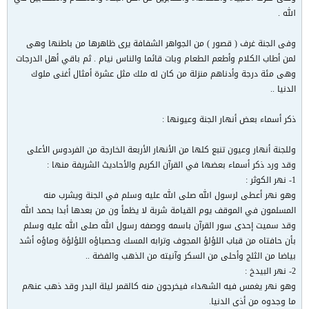
الله .
وفى الجنة غرف ( قصور ) من الجواهر الشفافة يرى ظاهرها من باطنها وهى
لمن أطاب الكلام وأطعم الطعام وبات قائما والناس نيام . ثم باقي أهل الدرجات
وهى مئة درجة وأدناهم منزلة من كان له ملك مثل عشرة أمثال أغنى ملوك
الدنيا ..
ذكر أسماء بعض أنهار الجنة وعيونها :
وللجنة أنهار وعيون تنبع كلها من الأنهار الأربعة الخارجة من الفردوس الأعلى
وقد ورد ذكر أسماء بعضها في القرآن الكريم والأحاديث الشريفة منها :
1- نهر الكوثر :
وهو نهر أعطى لرسول الله صلى الله عليه وسلم في الجنة ويشرب منه
المسلمون في الموقف يوم القيامة شربة لا يظمأ ون من بعدها أبدا بحمد الله
وقد سميت إحدى سور القرآن باسمه ووصفه رسول الله صلى الله عليه وسلم
بأن حافتاه من قباب اللؤلؤ المجوف وترابه المسك وحصباؤه اللؤلؤة وماؤه أشد
بياضا من الثلج وأحلى من السكر وآنيته من الذهب والفضة ..
2- نهر البيدخ :
وهو نهر يغمس فيه الشهداء فيخرجون منه كالقمر ليلة البدر وقد ذهب عنهم
ما وجدوه من أذى الدنيا.