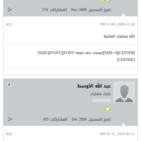
تاريخ التسجيل:
Nov 2009
المشاركات:
576
#13
2009-12-29, 11:09 PM
الله يعطيك العافية
[CENTER][SIZE=4][FONT=times new roman][/FONT][/SIZE]
[/CENTER]
عبد الله الأوسط
باحث مشارك
تاريخ التسجيل:
Dec 2009
المشاركات:
105
#14
2010-01-11, 01:12 AM