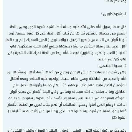
وقد ذكر منها:
1- شجرة طوبى :
قال عنها رسول الله صلى الله عليه وسلم أنها تشبه شجرة الجوز وهى بالغة
العظم في حجمها وتتفتق ثمارها عن ثياب أهل الجنة في كل ثمرة سبعين ثوبا
ألوانا ألوان من السندس (الحرير الرقيق ) والإستبرق ( الحرير السميك ) لم ير مثلها
أهل الدنيا ينال منها المؤمن ما يشاء وعندها يجتمع أهل الجنة فيتذكرون لهو
الدنيا ( اللعب والطرب والفنون) فيبعث الله ريحا من الجنة تحرك تلك الشجرة بكل
لهو كان في الدنيا .
2- سدرة المنتهى :
وهى شجرة عظيمة تحت عرش الرحمن ويخرج من أصلها أربعة أنهار ويغشاها نور
الله والعديد من الملائكة وهى مقام سيدنا إبراهيم عليه السلام ومعه أطفال
المؤمنين الذين ماتوا وهم صغار يرعاهم كأب لهم جميعا وأوراقها تحمل علم
الخلائق وما لا يعلمه إلا الله سبحانه وتعالى وفى الجنة أشجار من جميع ألوان
الفواكه المعروفة في الدنيا ليس منها إلا الأسماء أما الجوهر فهو ما لا يعلمه
إلا الله {وبشر الذين آمنوا وعملوا الصالحات أن لهم جنات تجرى من تحتها الأنهار
كلما رزقوا منها من ثمرة رزقا قالوا هذا الذي رزقنا من قبل وأتوا به متشابها} (
البقرة-25)
وقد ذكر من ثمار الجنة التين - العنب - الرمان - الطلح ( الموز ) والبلح ( النخيل ) و