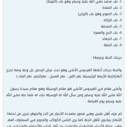
1- باب محمد صلى الله عليه وسلم وهو باب (التوبة)
2- باب الصلاة
3- باب الصوم وهو باب (الريان)
4- باب الزكاة
5- باب الصدقة
6- باب الحج والعمرة
7- باب الجهاد
8- باب الصلة
درجات الجنة وغرفها :
والجنة درجات أعلاها الفردوس الأعلى وهو تحت عرش الرحمن جل وعلا ومنه تخرج
أنهارالجنة الأربعة الرئيسية( نهر اللبن - نهر العسل - نهرالخمر- نهر الماء ).
وأعلى مقام في الفردوس الأعلى هو مقام الوسيلة وهو مقام سيدنا رسول
الله صلى الله عليه وسلم ومن سأل الله له الوسيلة حلت له شفا عته صلى الله
عليه وسلم يوم القيامة .
ثم غرف أهل عليين وهى قصور متعددة الأدوار من الدر والجوهر تجرى من تحتها
الأنهار يتراءون لأهل الجنة كما يرى الناس الكواكب والنجوم في السماوات العلا,
وهى منزلة الأنبياء والشهداء والصابرين من أهل البلاء والأسقام والمتحابين في