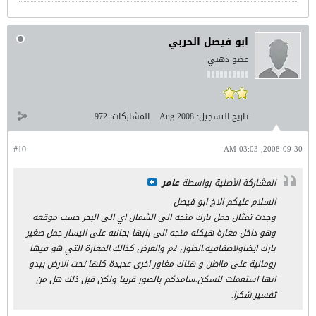
ابو فيصل الحربي
عضو ذهبي
تاريخ التسجيل:
Aug 2008
المشاركات:
972
#10
2008-09-30, 03:03 AM
المشاركة الأصلية بواسطة
عامر
السلام عليكم الاخ ابو فيصل
وجدت تمثال جمل بارك متجه الى الشمال اي الى البحر حسب موقعه
وهو داخل مغارة هيكله متجه الى بابها بجانبه على اليسار جمل صغير
بارك ايضاولاصقافيه.الطول 2م والعرض كذالك.المغارة التي هو فيها
رومانية على مااظن و هناك مغاور اخرى عديدة كلها تحت الارض يبدو
انها استعملت للسكن.سامدكم بالصور قريبا ولكن قبل ذلك هل من
تفسير.شكرا.