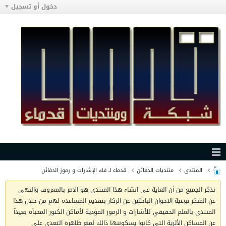
دخول أو تسجيل
المنتدى
منتديات الدفائن
قدماء لـ فك الإشارات و رموز الدفائن
نذكر الجميع من أن الغاية في انشاء هذا المنتدى هو الامر بالمعروف والنهي
عن المنكر توعية الاخوان الباحثين عن الركاز بتقديم المساعده لهم من خلال هذا
المنتدى بالعلم الحقيقي للأشارات و الرموز المؤدية لأماكن الكنوز المخبأة بعيدآ
عن المساكن الأثرية التي كانوا يسكوننها ذالك لمنع ظاهرة التعدي على