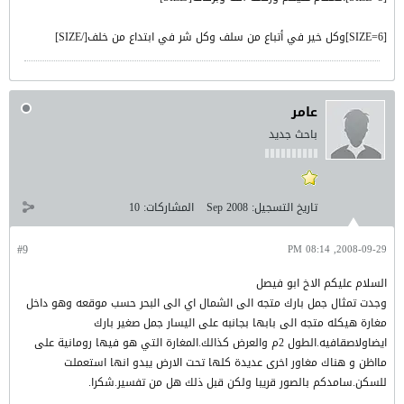
[SIZE=6]وكل خير في أتباع من سلف وكل شر في ابتداع من خلف[/SIZE]
عامر
باحث جديد
تاريخ التسجيل:
Sep 2008
المشاركات:
10
#9
2008-09-29, 08:14 PM
السلام عليكم الاخ ابو فيصل
وجدت تمثال جمل بارك متجه الى الشمال اي الى البحر حسب موقعه وهو داخل
مغارة هيكله متجه الى بابها بجانبه على اليسار جمل صغير بارك
ايضاولاصقافيه.الطول 2م والعرض كذالك.المغارة التي هو فيها رومانية على
مااظن و هناك مغاور اخرى عديدة كلها تحت الارض يبدو انها استعملت
للسكن.سامدكم بالصور قريبا ولكن قبل ذلك هل من تفسير.شكرا.