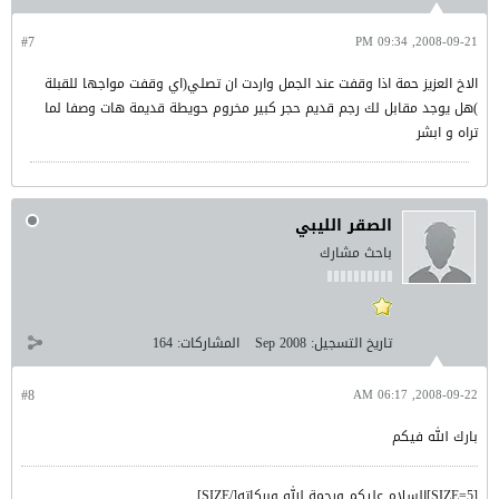
#7
2008-09-21, 09:34 PM
الاخ العزيز حمة اذا وقفت عند الجمل واردت ان تصلي(اي وقفت مواجها للقبلة
)هل يوجد مقابل لك رجم قديم حجر كبير مخروم حويطة قديمة هات وصفا لما
تراه و ابشر
الصقر الليبي
باحث مشارك
تاريخ التسجيل:
Sep 2008
المشاركات:
164
#8
2008-09-22, 06:17 AM
بارك الله فيكم
[SIZE=5]السلام عليكم ورحمة الله وبركاته[/SIZE]