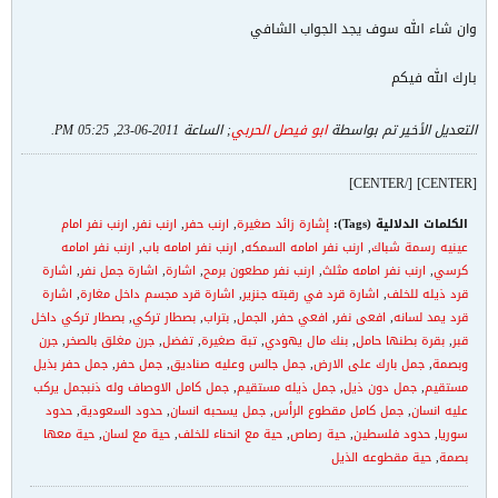
وان شاء الله سوف يجد الجواب الشافي
بارك الله فيكم
التعديل الأخير تم بواسطة
ابو فيصل الحربي
; الساعة
2011-06-23, 05:25 PM
.
[CENTER] [/CENTER]
الكلمات الدلالية (Tags):
إشارة زائد صغيرة
,
ارنب حفر
,
ارنب نفر
,
ارنب نفر امام
عينيه رسمة شباك
,
ارنب نفر امامه السمكه
,
ارنب نفر امامه باب
,
ارنب نفر امامه
كرسي
,
ارنب نفر امامه مثلث
,
ارنب نفر مطعون برمح
,
اشارة
,
اشارة جمل نفر
,
اشارة
قرد ذيله للخلف
,
اشارة قرد في رقبته جنزير
,
اشارة قرد مجسم داخل مغارة
,
اشارة
قرد يمد لسانه
,
افعى نفر
,
افعي حفر
,
الجمل
,
بتراب
,
بصطار تركي
,
بصطار تركي داخل
قبر
,
بقرة بطنها حامل
,
بنك مال يهودي
,
تبة صغيرة
,
تفضل
,
جرن مغلق بالصخر
,
جرن
وبصمة
,
جمل بارك على الارض
,
جمل جالس وعليه صناديق
,
جمل حفر
,
جمل حفر بذيل
مستقيم
,
جمل دون ذيل
,
جمل ذيله مستقيم
,
جمل كامل الاوصاف وله ذنبجمل يركب
عليه انسان
,
جمل كامل مقطوع الرأس
,
جمل يسحبه انسان
,
حدود السعودية
,
حدود
سوريا
,
حدود فلسطين
,
حية رصاص
,
حية مع انحناء للخلف
,
حية مع لسان
,
حية معها
بصمة
,
حية مقطوعه الذيل