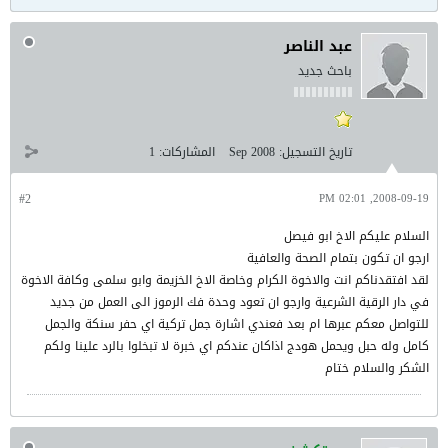
عبد الناصر
باحث جديد
تاريخ التسجيل:
Sep 2008
المشاركات:
1
#2
2008-09-19, 02:01 PM
السلام عليكم الاخ ابو فيصل
ارجو ان تكون بتمام الصحة والعافية
لقد افتقدناكم انت والاخوة الكرام وخاصة الاخ الخزيمة وابو سلمى وكافة الاخوة
في دار الرقية الشرعية وارجو ان تعود وحدة فك الرموز الى العمل من جديد
للتواصل معكم عبرها ام بعد فعندي اشارة جمل تركية اي حفر سنكة والجمل
كامل وله حبل ويحمل هودج اذاكان عندكم اي خبرة لا تبخلوا بالرد علينا ولكم
الشكر والسلام ختام