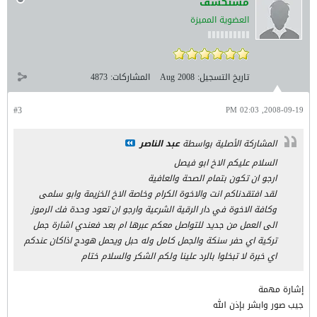
مستكشف
العضوية المميزة
تاريخ التسجيل:
Aug 2008
المشاركات:
4873
#3
2008-09-19, 02:03 PM
المشاركة الأصلية بواسطة
عبد الناصر
السلام عليكم الاخ ابو فيصل
ارجو ان تكون بتمام الصحة والعافية
لقد افتقدناكم انت والاخوة الكرام وخاصة الاخ الخزيمة وابو سلمى
وكافة الاخوة في دار الرقية الشرعية وارجو ان تعود وحدة فك الرموز
الى العمل من جديد للتواصل معكم عبرها ام بعد فعندي اشارة جمل
تركية اي حفر سنكة والجمل كامل وله حبل ويحمل هودج اذاكان عندكم
اي خبرة لا تبخلوا بالرد علينا ولكم الشكر والسلام ختام
إشارة مهمة
جيب صور وابشر بإذن الله