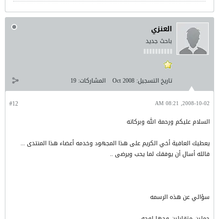
العنزي
باحث جديد
تاريخ التسجيل:
Oct 2008
المشاركات:
19
#12
2008-10-02, 08:21 AM
السلام عليكم ورحمة الله وبركاته
يعطيك العافية أخي الكريم على هذا المجهود وخدمه أعضاء هذا المنتدى ...
فالله أسال أن يوفقك لما يحب ويرضى ..
سؤالي عن هذه الرسمه
جملين متقابلين وجهاٍ لوجه