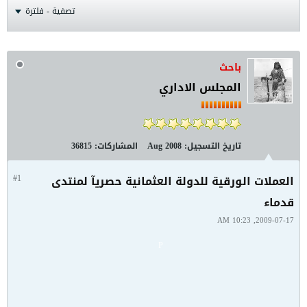
تصفية - فلترة
باحث
المجلس الاداري
تاريخ التسجيل:
Aug 2008
المشاركات:
36815
العملات الورقية للدولة العثمانية حصريآ لمنتدى
#1
قدماء
2009-07-17, 10:23 AM
P