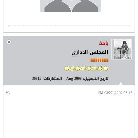
باحث
المجلس الاداري
تاريخ التسجيل:
Aug 2008
المشاركات:
36815
#8
2009-07-17, 03:27 PM