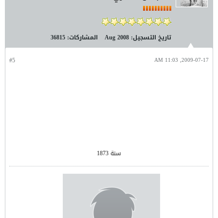
تاريخ التسجيل:
Aug 2008
المشاركات:
36815
#5
2009-07-17, 11:03 AM
سنة 1873