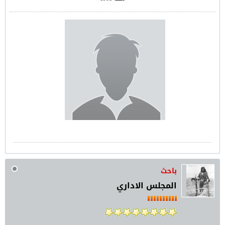
باحث
المجلس الاداري