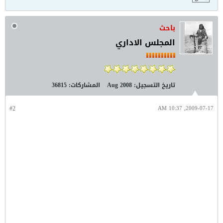
باحث
المجلس الاداري
تاريخ التسجيل:
Aug 2008
المشاركات:
36815
#2
2009-07-17, 10:37 AM