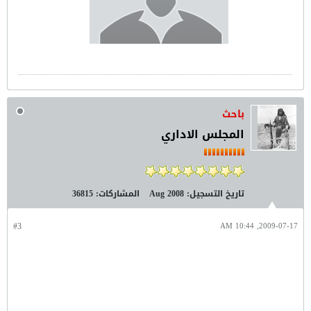
باحث
المجلس الاداري
تاريخ التسجيل:
Aug 2008
المشاركات:
36815
#3
2009-07-17, 10:44 AM