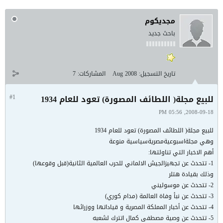
مجديكوم
باحث جديد
تاريخ التسجيل:
Aug 2008
المشاركات:
7
للبيع مجلة( اللطائف المصورة) تعود للعام 1934
#1
2008-09-18, 05:56 PM
للبيع مجلة( اللطائف المصورة) تعود للعام 1934
وهي مجلةاسبوعيةمصريةسياسية منوعة
أهم الاخبار التي تناولتها:
1- تتحدث عن تجهيزالجيش الالماني للحرب العالمية الثانية(قبل وقوعها)
وذلك بقيادة هتلر
2- تتحدث عن موسوليني
3- تتحدث عن نبأ وفاة العالمة (مدام كوري)
4- تتحدث عن أخبار المملكة المصرية و قياداتها ووزرائها
5- تتحدث عن وصية مصطفى كمال اتترك لشعبه