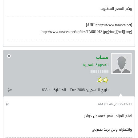
وكم السعر المطلوب
[URL=http://www.mzaeen.net/]
[img]http://www.mzaeen.net/upfiles/7A001013.jpg[/img][/url]
سحاب
العضوية المميزة
تاريخ التسجيل:
Dec 2008
المشاركات:
638
#4
2008-12-11, 01:46 AM
افتح المزاد بسعر خمسون دولار
وانتظرك ومن يزيد يخبرني