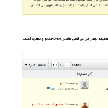
الحفاظ على الاثار والبحث عن الدفائن و طلب الرزق في الاماكن
يختص بطرق و أساليب ,الكشف و البحث عن عروق الذهب الخام, بجميع الوسائل و ,أجهزة الكشف عن الذهب, اجهزة الكشف عن عروق الذهب العميقه, جهاز جي بي أكس الأصلي,GPX5000,انواع اجهزة كشف
الصفحة
لـ
5
تصفية - فلترة
آخر مشاركة
بواسطة
السبع
2021-06-20, 10:34 AM
بواسطة
المهندس ابو عبدالله الكعبي