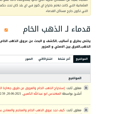
العثمانية التي كانت تهتم باخراج اي كنوز في اي بلد كان تحت حكمها 
التي تكون خارج مساكن القدماء
قدماء لـ الذهب الخام
الذهب,الفرق بين الاصلي و المزور
المواضيع
آخر نشاط
اشتراكاتي
الصور
المواضيع
مغلق, ثابت:
إستخراج الذهب الخام والعروق عن طريق جهازنا 
أنشئ بواسطة
المهندس ابو عبدالله الكعبي
,
2021-06-20, 12:59 AM
مغلق, ثابت:
كيف تجد عروق الذهب الخام والمناجم والمعادن بج