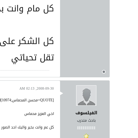
كل مام وانت بخ
كل الشكر على 
تقل تحياتي
2008-09-30, 02:13 AM
[QUOTE=محسن المحماس;10974]اخي ارجو ان تضع صورة (( طبع )) للختم واحذر الختم بالحبر بل بطين او معجون اطفال والله اعلم اكاد
الفيلسوف
اخي العزيز محماس
باحث متدرب
كل عم وانت بخير واليك احد الصور 