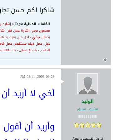
شاكرا لكم حسن تجاو
الكلمات الدلالية (Tags):
إشارة ز
مطعون برمح
,
اشارة جمل نفر
,
اشار
بصطار تركي داخل قبر
,
بقرة بطنها
ذيل
,
جمل ذيله مستقيم
,
جمل كامل
للخلف
,
حية مع لسان
,
حية معها ب
2008-09-29, 08:11 PM
أخي لا أريد أن
الوليد
مشرف سابق
وأريد أن أقول
تاريخ التسجيل:
Aug