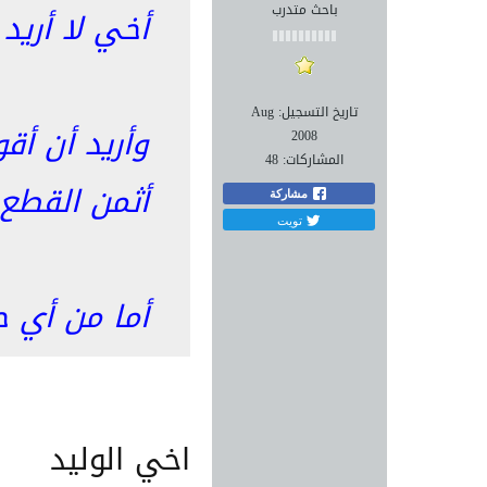
باحث متدرب
أخي لا أريد
تاريخ التسجيل:
Aug
وأريد أن أ
2008
المشاركات:
48
أثمن القطع ا
مشاركة
تويت
أما من أي ح
اخي الوليد