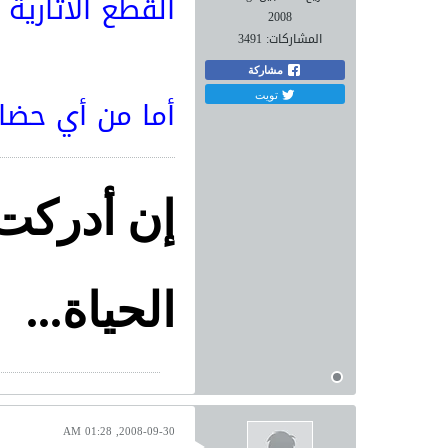
القطع الاثارية 
2008
المشاركات:
3491
مشاركة
تويت
أما من أي حضار
إن أدركت 
الحياة...
2008-09-30, 01:28 AM