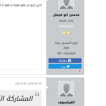
اخي ارجو ان تضع صورة (( طبع )) لل
محسن ابو فيصل
باحث نشيط
تاريخ التسجيل:
Aug
2008
المشاركات:
360
مشاركة
تويت
2008-09-30, 02:08 AM
المشاركة ا
الفيلسوف