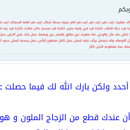
بكم
ائد صغيرة
,
ارنب حفر
,
ارنب نفر
,
ارنب نفر امام عينيه رسمة شباك
,
ارنب نفر امامه السمكه
,
ارنب نف
ة قرد ذيله للخلف
,
اشارة قرد في رقبته جنزير
,
اشارة قرد مجسم داخل مغارة
,
اشارة قرد يمد لس
 حامل
,
بنك مال يهودي
,
تبة صغيرة
,
جرن مغلق بالصخر
,
جرن وبصمة
,
جمل بارك على الارض
,
جمل 
 الاوصاف وله ذنبجمل يركب عليه انسان
,
جمل كامل مقطوع الرأس
,
جمل يسحبه انسان
,
حدود ا
صمة
,
حية مقطوعه الذيل
,
لاثار
 أحدد ولكن بارك الله لك فيما حصلت عل
 أن عندك قطع من الزجاج الملون و ه