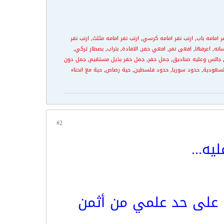
ر امامه باب
,
ارنب نفر امامه كرسي
,
ارنب نفر امامه مثلث
,
ارنب نفر
انه
,
اعرفها
,
افعى نفر
,
افعي حفر
,
الافادة
,
بتراب
,
بصطار تركي
,
جالس وعليه صناديق
,
جمل حفر
,
جمل حفر بذيل مستقيم
,
جمل دون
لسعودية
,
حدود سوريا
,
حدود فلسطين
,
حية رصاص
,
حية مع انحناء
#2
يه...
و على حد علمي من أثمن