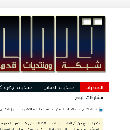
المنتديات
منتديات الدفائن
منتديات أجهزة ك
مشاركات اليوم
المنتدى
منتديات الدفائن
قدماء لـ فك الإشارات و رموز الدفائن
نذكر الجميع من أن الغاية في انشاء هذا المنتدى هو الامر بالمعروف 
المخبأة بعيدآ عن المساكن الأثرية التي كانوا يسكوننها ذالك لمنع 