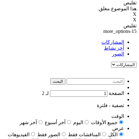
تقليص
هذا الموضوع مغلق.
X
X
تقليص
more_options-15
المشاركات
آخر نشاط
الصور
البحث
الصفحة
لـ
2
تصفية - فلترة
الوقت
جميع الأوقات
اليوم
آخر أسبوع
آخر شهر
عرض
الكل
المناقشات فقط
الصور فقط
الفيديوهات