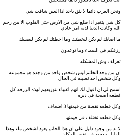
ونحن العرب دائما لا نثق باحد اذا العين شافت شي
كل شي يتغير اذا طلع شي من الارض حتي القلوب الا من رحم
الله وكانت الدنيا لديه امر عادي
ما اصابك لم يكن ليخطئك وما اخطئك لم يكن ليصيبك
رزقكم في السماء وما توعدون
تعرلف وش المشكله
ان من وجد الخاتم ليس شخص واحد من وجده هو مجموعه
وكل شخص اخذ نصيبه في الحال
اسمح لي ان اقول لك انهم اغبياء بتوزيعهم لهذه الرزقه كل
قطعه اصبحة في ديره
وكل قطعه نقصة من قيمتها 3 اضعاف
وكل قطعه تختلف في قيمتها
لا بد من وجود دليل علي ان هذا الخاتم يعود لشخص ماء وهذا
الدليل موجود في نفس المكان