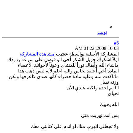
تويت
#6
2008-10-03, 01:22 AM
المشاركة الأصلية بواسطة
عجيب
مشاهدة المشاركة
اولاً اشكرك جزيل الشكر أخي ابو فيصل على سرعة ردودك
ماشاء الله وأبقاك نوراً للمنتدى وعوناً لأخوانك الأعضاء
الماده أخي أعتقد نحاس والله اعلم لأنه ليس ذهب هذا
ماتاكدت منه وعليه مادة خضراء كأنها صدى لااعرفها ولكن
وزنه ثقيل
انا لم اجده ولكنه عندي الأن
تحياي
الله يحييك
بس انت تهربت مني
ولا تجعلني اتهرب منك او اندم علي كتابني معك