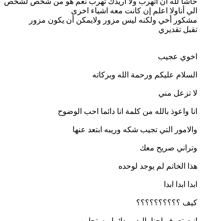
حاشا لله أن اتهرب ولا أريدك تهرب نعم هو من شخص لشخص
الي أناولا اعلم إن كانت معه اشياء اخرى
مشكور أخي ولكنه ليس مزور ولايمكن أن يكون مزور
تقبل تقديري
اخوي عجيب
السلام عليكم ورحمة الله وبركاته
لا تزعل مني
انا واعوذ بالله من كلمة انا دائما احب الوضوح
والامور التي تجيب شكه وريبه ابتعد عنها
وتراني صريح معك
هذا الخاتم لم يوجد لوحده
ابدا ابدا ابدا
كيف ؟؟؟؟؟؟؟؟؟؟
انت تعرف احنا يالبدور دائما مستجلين