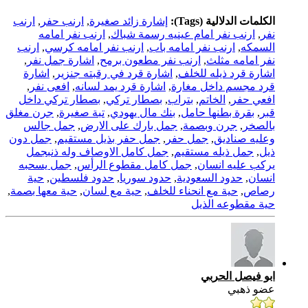
الكلمات الدلالية (Tags):
إشارة زائد صغيرة
,
ارنب حفر
,
ارنب
نفر
,
ارنب نفر امام عينيه رسمة شباك
,
ارنب نفر امامه
السمكه
,
ارنب نفر امامه باب
,
ارنب نفر امامه كرسي
,
ارنب
نفر امامه مثلث
,
ارنب نفر مطعون برمح
,
اشارة جمل نفر
,
اشارة قرد ذيله للخلف
,
اشارة قرد في رقبته جنزير
,
اشارة
قرد مجسم داخل مغارة
,
اشارة قرد يمد لسانه
,
افعى نفر
,
افعي حفر
,
الخاتم
,
بتراب
,
بصطار تركي
,
بصطار تركي داخل
قبر
,
بقرة بطنها حامل
,
بنك مال يهودي
,
تبة صغيرة
,
جرن مغلق
بالصخر
,
جرن وبصمة
,
جمل بارك على الارض
,
جمل جالس
وعليه صناديق
,
جمل حفر
,
جمل حفر بذيل مستقيم
,
جمل دون
ذيل
,
جمل ذيله مستقيم
,
جمل كامل الاوصاف وله ذنبجمل
يركب عليه انسان
,
جمل كامل مقطوع الرأس
,
جمل يسحبه
انسان
,
حدود السعودية
,
حدود سوريا
,
حدود فلسطين
,
حية
رصاص
,
حية مع انحناء للخلف
,
حية مع لسان
,
حية معها بصمة
,
حية مقطوعه الذيل
ابو فيصل الحربي
عضو ذهبي