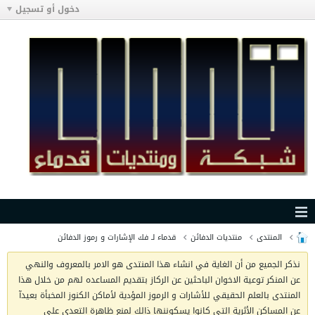
دخول أو تسجيل
المنتدى
منتديات الدفائن
قدماء لـ فك الإشارات و رموز الدفائن
نذكر الجميع من أن الغاية في انشاء هذا المنتدى هو الامر بالمعروف والنهي
عن المنكر توعية الاخوان الباحثين عن الركاز بتقديم المساعده لهم من خلال هذا
المنتدى بالعلم الحقيقي للأشارات و الرموز المؤدية لأماكن الكنوز المخبأة بعيدآ
عن المساكن الأثرية التي كانوا يسكوننها ذالك لمنع ظاهرة التعدي على