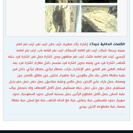
الكلمات الدلالية (Tags):
إشارة زائد صغيرة
,
ارنب حفر
,
ارنب نفر
,
ارنب نفر امام
عينيه رسمة شباك
,
ارنب نفر امامه السمكه
,
ارنب نفر امامه باب
,
ارنب نفر امامه
كرسي
,
ارنب نفر امامه مثلث
,
ارنب نفر مطعون برمح
,
اشارة جمل نفر
,
اشارة قرد ذيله
للخلف
,
اشارة قرد في رقبته جنزير
,
اشارة قرد مجسم داخل مغارة
,
اشارة قرد يمد
لسانه
,
افعى نفر
,
افعي حفر
,
الإشارة
,
بتراب
,
بصطار تركي
,
بصطار تركي داخل قبر
,
بقرة بطنها حامل
,
بنك مال يهودي
,
تبة صغيرة
,
تحليل
,
جرن مغلق بالصخر
,
جرن
وبصمة
,
جمل بارك على الارض
,
جمل جالس وعليه صناديق
,
جمل حفر
,
جمل حفر بذيل
مستقيم
,
جمل دون ذيل
,
جمل ذيله مستقيم
,
جمل كامل الاوصاف وله ذنبجمل يركب
عليه انسان
,
جمل كامل مقطوع الرأس
,
جمل يسحبه انسان
,
حدود السعودية
,
حدود
سوريا
,
حدود فلسطين
,
حية رصاص
,
حية مع انحناء للخلف
,
حية مع لسان
,
حية معها
بصمة
,
حية مقطوعه الذيل
,
يرجي