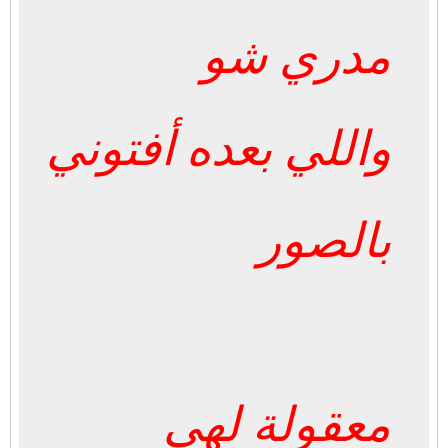
مدري شو
واللي بعده أفتوني
بالصور
معقولة لهي