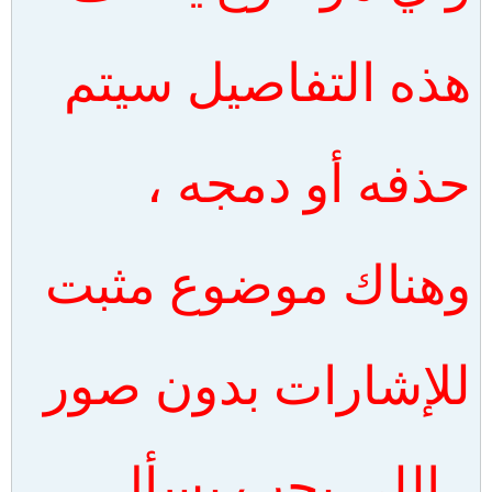
هذه التفاصيل سيتم
حذفه أو دمجه ،
وهناك موضوع مثبت
للإشارات بدون صور
، اللي يحب يسأل