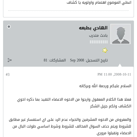
اعطي الموضوع اهتمام واولويه يا كشاف
الهادي بطبعه
باحث متدرب
تاريخ التسجيل:
Sep 2008
المشاركات:
81
#3
2008-10-11, 11:00 PM
السلام عليكم ورحمة الله وبركاته
فعلا هذا الكلام المعقول وارجوا من الاخوه الاعضاء التقيد بما ذكره اخوي
الكشاف ولكم جزيل الشكر
والمفروض من الاخوه المشرفين والخبراء عدم الرد على اي استفسار غير مطابق
للشروط ويتم حذف السوال المخالف للشروط وشرط اساسي طولت البال من
الاعضاء وتقبلوا مروري