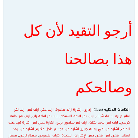
أرجو التقيد لأن كل
هذا بصالحنا
وصالحكم
الكلمات الدلالية (Tags):
إداري
,
إشارة زائد صغيرة
,
ارنب حفر
,
ارنب نفر
,
ارنب نفر
امام عينيه رسمة شباك
,
ارنب نفر امامه السمكه
,
ارنب نفر امامه باب
,
ارنب نفر امامه
كرسي
,
ارنب نفر امامه مثلث
,
ارنب نفر مطعون برمح
,
اشارة جمل نفر
,
اشارة قرد ذيله
للخلف
,
اشارة قرد في رقبته جنزير
,
اشارة قرد مجسم داخل مغارة
,
اشارة قرد يمد
لسانه
,
افعى نفر
,
افعي حفر
,
الإشارات
,
الجديدة
,
بتراب
,
بخصوص
,
بصطار تركي
,
بصطار