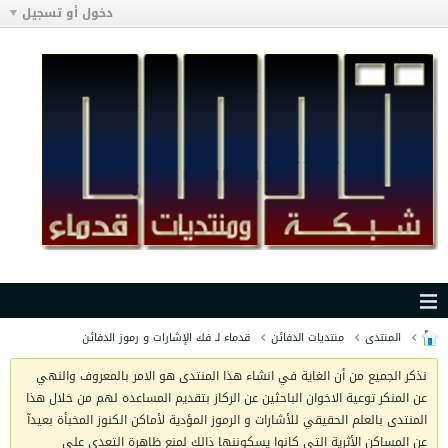
دخول أو تسجيل
المنتدى
منتديات الدفائن
قدماء لـ فك الإشارات و رموز الدفائن
نذكر الجميع من أن الغاية في انشاء هذا المنتدى هو الامر بالمعروف والنهي
عن المنكر توعية الاخوان الباحثين عن الركاز بتقديم المساعده لهم من خلال هذا
المنتدى بالعلم الحقيقي للأشارات و الرموز المؤدية لأماكن الكنوز المخبأة بعيدآ
عن المساكن الأثرية التي كانوا يسكوننها ذالك لمنع ظاهرة التعدي على