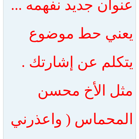
عنوان جديد نفهمه ...
يعني حط موضوع
يتكلم عن إشارتك .
مثل الأخ محسن
المحماس ( واعذرني