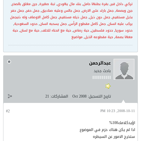
تركي داخل قبر
,
بقرة بطنها حامل
,
بنك مال يهودي
,
تبة صغيرة
,
جرن مغلق بالصخر
,
جرن وبصمة
,
جمل بارك على الارض
,
جمل جالس وعليه صناديق
,
جمل حفر
,
جمل حفر
بذيل مستقيم
,
جمل دون ذيل
,
جمل ذيله مستقيم
,
جمل كامل الاوصاف وله ذنبجمل
يركب عليه انسان
,
جمل كامل مقطوع الرأس
,
جمل يسحبه انسان
,
حدود السعودية
,
حدود سوريا
,
حدود فلسطين
,
حية رصاص
,
حية مع انحناء للخلف
,
حية مع لسان
,
حية
معها بصمة
,
حية مقطوعه الذيل
,
مواضيع
عبدالرحمن
باحث جديد
تاريخ التسجيل:
Oct 2008
المشاركات:
21
#2
2008-10-11, 10:23 PM
اؤيدكلامك100%
اذا لم يكن هناك حزم في الموضوع
ستخرج الامور عن السيطره