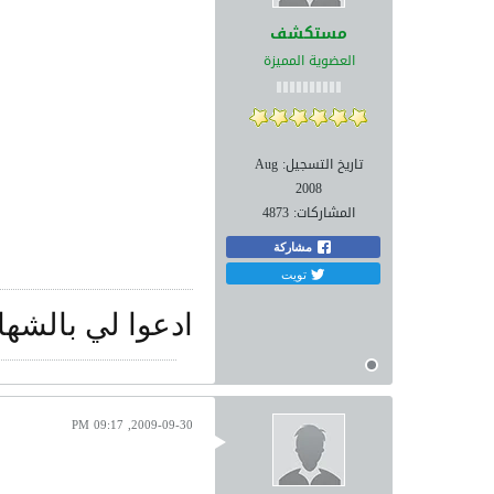
مستكشف
العضوية المميزة
تاريخ التسجيل:
Aug
2008
المشاركات:
4873
مشاركة
تويت
ادعوا لي بالشها
2009-09-30, 09:17 PM