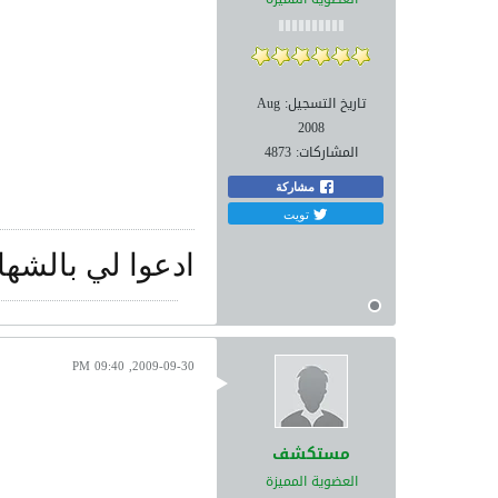
تاريخ التسجيل:
Aug
2008
المشاركات:
4873
مشاركة
تويت
ادعوا لي بالشها
2009-09-30, 09:40 PM
مستكشف
العضوية المميزة