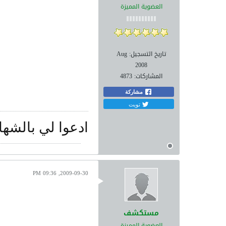
العضوية المميزة
تاريخ التسجيل:
Aug
2008
المشاركات:
4873
مشاركة
تويت
ادعوا لي بالشها
2009-09-30, 09:36 PM
مستكشف
العضوية المميزة