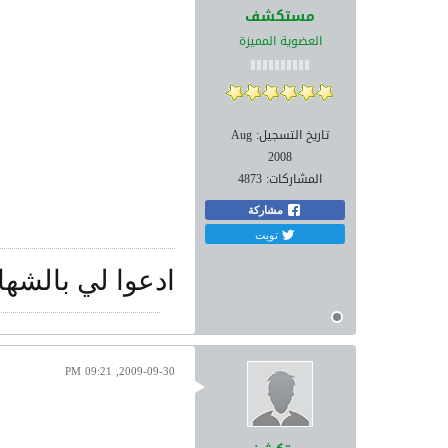
مستكشف
العضوية المميزة
تاريخ التسجيل:
Aug
2008
المشاركات:
4873
مشاركة
تويت
ادعوا لي بالشها
2009-09-30, 09:21 PM