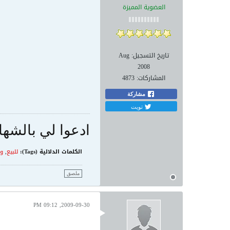
العضوية المميزة
تاريخ التسجيل:
Aug
2008
المشاركات:
4873
مشاركة
تويت
ادعوا لي بالشها
الكلمات الدلالية (Tags):
للبيع
,
ور
ملصق
2009-09-30, 09:12 PM