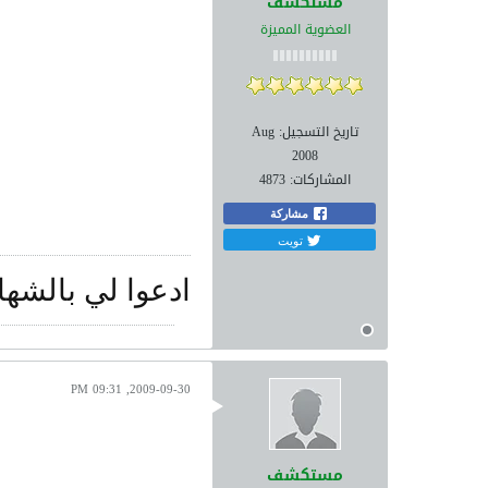
مستكشف
العضوية المميزة
تاريخ التسجيل:
Aug
2008
المشاركات:
4873
مشاركة
تويت
ادعوا لي بالشها
2009-09-30, 09:31 PM
مستكشف