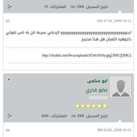
تاريخ التسجيل:
Oct 2008
المشاركات:
19
#3
2008-10-15, 07:30 AM
ارجووووووووووووووووووووووووووووووو الردعلي بسرعه لان به ناس تقولي
ذاجوهره الثعبان هل هذا صحييح
[IMG]http://sfsaleh.com/9war/uploads/ff5eb19c0a.jpg[/IMG]
ابو سلمى
عضو فخري
تاريخ التسجيل:
Jul 2008
المشاركات:
4066
#4
2008-10-15, 03:02 PM