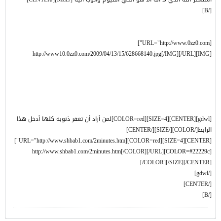
[/B]
[URL="http://www.0zz0.com"]
[IMG]http://www10.0zz0.com/2009/04/13/15/628668140.jpg[/IMG][/URL]
[gdwl][CENTER][SIZE=4][COLOR=red]لمن أراد أن تغفر ذنوبه كلها أدخل هذا
الرابط[/COLOR][/SIZE][/CENTER]
[CENTER][SIZE=4][COLOR=red][URL="http://www.shbab1.com/2minutes.htm"]
[COLOR=#22229c]http://www.shbab1.com/2minutes.htm[/COLOR][/URL]
[/COLOR][/SIZE][/CENTER]
[/gdwl]
[/CENTER]
[/B]