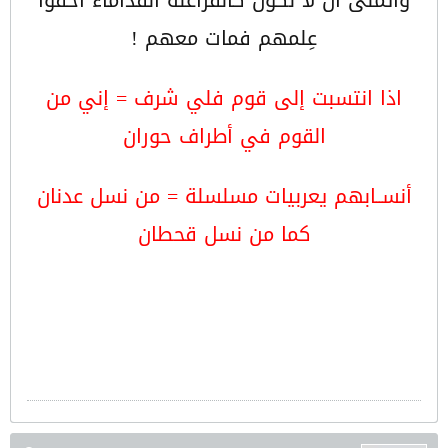
وأتمنى أن لا نكون كالفراعنة القداماء أخفوا
عِلمهم فمات معهم !
اذا انتسبت إلى قوم فلي شرف = إني من
القوم في أطراف حوران
أنســابهم يعربيات مسلسلة = من نسل عدنان
كما من نسل قحطان