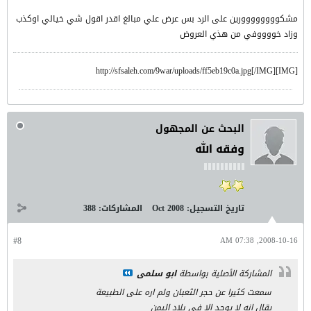
مشكوووووووورين على الرد بس عرض علي مبالغ اقدر اقول شي خيالي اوكذب
وزاد خووووفي من هذي العروض
[IMG]http://sfsaleh.com/9war/uploads/ff5eb19c0a.jpg[/IMG]
البحث عن المجهول
وفقه الله
تاريخ التسجيل:
Oct 2008
المشاركات:
388
#8
2008-10-16, 07:38 AM
المشاركة الأصلية بواسطة
ابو سلمى
سمعت كثيرا عن حجر الثعبان ولم اره على الطبيعة
يقال انه لا يوجد الا في بلاد اليمن