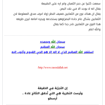
سمعت كثيرا عن حجر الثعبان ولم اره على الطبيعة
يقال انه لا يوجد الا في بلاد اليمن
يقال ان هناك نوع من الثعابين ضعيف النظر (ولا اعرف صدق المعلومة لان
الثعابين بشكل عام حادة البصر)وهو يستخدمه ويجره امامه ليرى طريقه
هذا النوع من الثعابين نادر جدا كما يقال
والله اعلم
سبحان
الله
وبحمده
سبحان
الله
العظيم
استغفر
الله
العظيم الذي لا إله إلا هو الحي القيوم وأتوب إليه
http://www.rasoulallah.net/
إن التَجرُبة فِي الحَقيقة
ولَيست النَظرية هِي التي تُحقق النتَائج عَادة ..
أرسطو