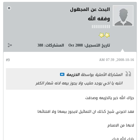
البحث عن المجهول
وفقه الله
تاريخ التسجيل:
Oct 2008
المشاركات:
388
#9
2008-10-16, 07:39 AM
المشاركة الأصلية بواسطة
الخزيمة
انتبه يا اخي يوجد صليب ولا يجوز بيعه لانه شعار الكفر
جزاك الله خير يالخزيمه وصدقت
فقد اخبرني شيخ كذلك ان التماثيل لايجوز بيعها ولا اقتنائها
لانها من الاصنام
بارك الله فيك