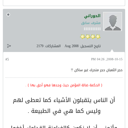
الحوراني
مشرف سابق
تاريخ التسجيل:
Aug 2008
المشاركات:
2179
#5
2008-10-15, 04:26 PM
حجر الثعبان حجر متحرك غير ساكن !!
{ الحكمة ضالة المؤمن حيث وجدها فهو أحق بها } .
أن الناس يتقبلون الأشياء كما تعطى لهم
وليس كما هي في الطبيعة .