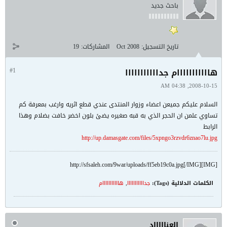
باحث جديد
تاريخ التسجيل:
Oct 2008
المشاركات:
19
هااااااااااام جدااااااااااا
#1
2008-10-15, 04:38 AM
السلام عليكم جميعن اعضاء وزوار المنتدى عندي قطع اثريه وارغب بمعرفة كم
تساوي علمن ان الحجر الذي به قبه صغيره يضئ بلون اخضر خافت بضلام وهذا
الرابط
http://up.damasgate.com/files/5xpngo3rzvdr6znao7lu.jpg
[IMG]http://sfsaleh.com/9war/uploads/ff5eb19c0a.jpg[/IMG]
الكلمات الدلالية (Tags):
جدااااااااااا
,
هااااااااااام
العناااااد