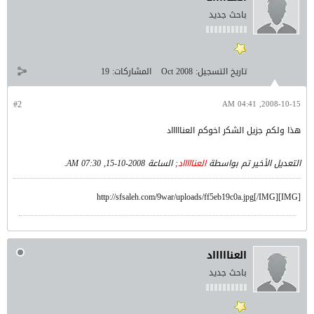
باحث جديد
تاريخ التسجيل:
Oct 2008
المشاركات:
19
#2
2008-10-15, 04:41 AM
هذا ولكم جزيل الشكر اخوكم العناااااد
التعديل الأخير تم بواسطة
العناااااد
; الساعة
2008-10-15, 07:30 AM
.
[IMG]http://sfsaleh.com/9war/uploads/ff5eb19c0a.jpg[/IMG]
العناااااد
باحث جديد