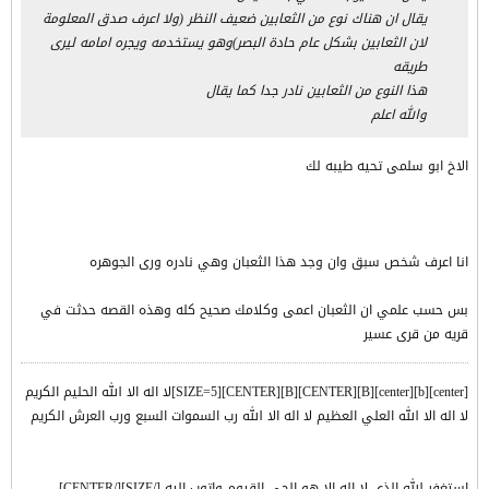
يقال ان هناك نوع من الثعابين ضعيف النظر (ولا اعرف صدق المعلومة
لان الثعابين بشكل عام حادة البصر)وهو يستخدمه ويجره امامه ليرى
طريقه
هذا النوع من الثعابين نادر جدا كما يقال
والله اعلم
الاخ ابو سلمى تحيه طيبه لك
انا اعرف شخص سبق وان وجد هذا الثعبان وهي نادره ورى الجوهره
بس حسب علمي ان الثعبان اعمى وكلامك صحيح كله وهذه القصه حدثت في
قريه من قرى عسير
[center][b][center][B][CENTER][B][CENTER][SIZE=5]لا اله الا الله الحليم الكريم
لا اله الا الله العلي العظيم لا اله الا الله رب السموات السبع ورب العرش الكريم
استغفر الله الذي لا اله الا هو الحي القيوم واتوب اليه [/SIZE][/CENTER]