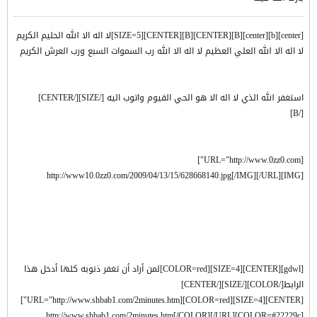
[center][b][center][B][CENTER][B][CENTER][SIZE=5]لا اله الا الله الحليم الكريم
لا اله الا الله العلي العظيم لا اله الا الله رب السموات السبع ورب العرش الكريم
استغفر الله الذي لا اله الا هو الحي القيوم واتوب اليه [/SIZE][/CENTER]
[/B]
[URL="http://www.0zz0.com"]
[IMG]http://www10.0zz0.com/2009/04/13/15/628668140.jpg[/IMG][/URL]
[gdwl][CENTER][SIZE=4][COLOR=red]لمن أراد أن تغفر ذنوبه كلها أدخل هذا
الرابط[/COLOR][/SIZE][/CENTER]
[CENTER][SIZE=4][COLOR=red][URL="http://www.shbab1.com/2minutes.htm"]
[COLOR=#22229c]http://www.shbab1.com/2minutes.htm[/COLOR][/URL]