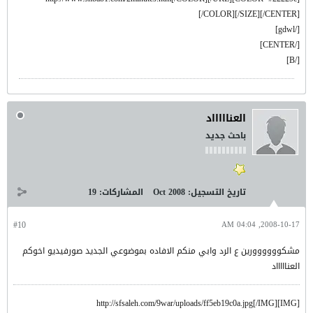
[/COLOR][/SIZE][/CENTER]
[/gdwl]
[/CENTER]
[/B]
العناااااد
باحث جديد
تاريخ التسجيل:
Oct 2008
المشاركات:
19
#10
2008-10-17, 04:04 AM
مشكوووووورين ع الرد وابي منكم الافاده بموضوعي الجديد صورفيديو اخوكم
العناااااد
[IMG]http://sfsaleh.com/9war/uploads/ff5eb19c0a.jpg[/IMG]