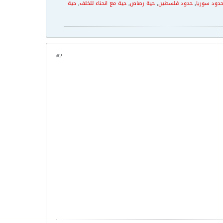
دود سوريا
,
حدود فلسطين
,
حية رصاص
,
حية مع انحناء للخلف
,
حية
#2