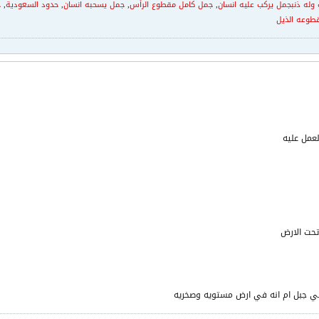
وله ذنبجمل يركب عليه انسان
,
جمل كامل مقطوع الرأس
,
جمل يسحبه انسان
,
حدود السعودية
,
ح
طوعه الذيل
عمل عليه
حت الارض
 جبل ام انه في ارض مستويه وصخريه