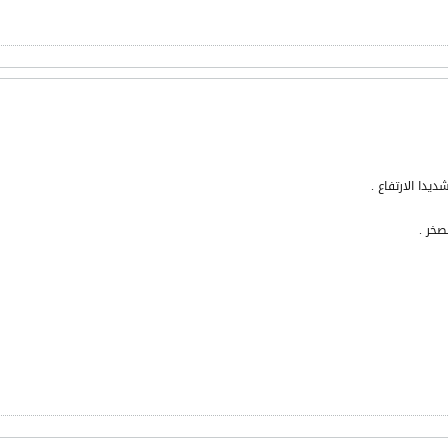
دا الارتفاع .
خر .