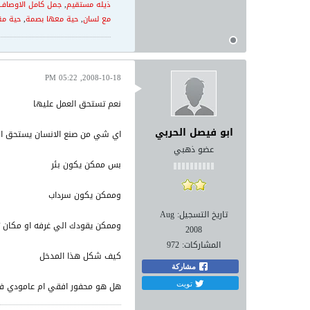
ذيله مستقيم
,
جمل كامل الاوصاف 
مع لسان
,
حية معها بصمة
,
حية مق
2008-10-18, 05:22 PM
نعم تستحق العمل عليها
ابو فيصل الحربي
اي شي من صنع الانسان يستحق ال
عضو ذهبي
بس ممكن يكون بئر
وممكن يكون سرداب
تاريخ التسجيل:
Aug
وممكن يقودك الي غرفه او مكان ت
2008
المشاركات:
972
كيف شكل هذا المدخل
مشاركة
تويت
هل هو محفور افقي ام عامودي في