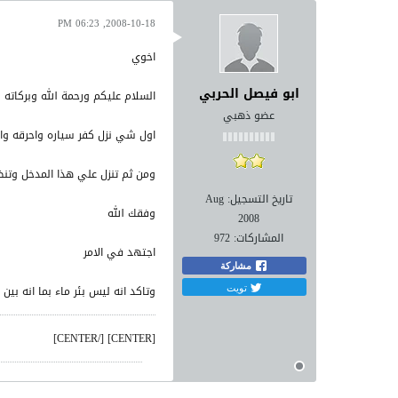
2008-10-18, 06:23 PM
اخوي
ابو فيصل الحربي
السلام عليكم ورحمة الله وبركاته
عضو ذهبي
اول شي نزل كفر سياره واحرقه وان
ومن ثم تنزل علي هذا المدخل وتن
تاريخ التسجيل:
Aug
وفقك الله
2008
المشاركات:
972
اجتهد في الامر
مشاركة
تويت
وتاكد انه ليس بئر ماء بما انه بين
[CENTER] [/CENTER]