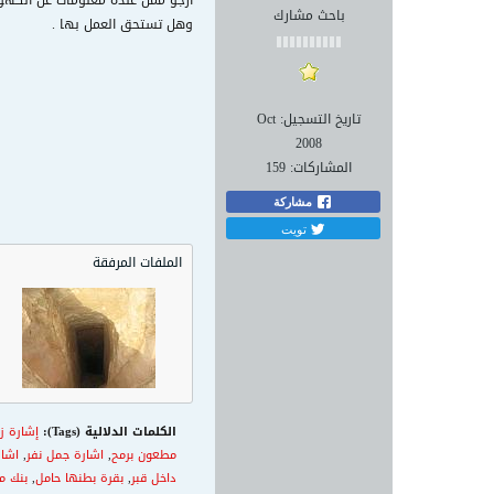
ارجو ممن عنده معلومات عن الكهو
باحث مشارك
وهل تستحق العمل بها .
تاريخ التسجيل:
Oct
2008
المشاركات:
159
مشاركة
تويت
الملفات المرفقة
الكلمات الدلالية (Tags):
إشارة ز
مطعون برمح
,
اشارة جمل نفر
,
اشار
داخل قبر
,
بقرة بطنها حامل
,
بنك م