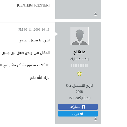
[CENTER] [/CENTER]
2008-10-18, 06:11 PM
اخي ابا فيصل الحربي .
منهاج
المكان في وادي ضيق بين جبلين شدي
باحث مشارك
والكهف محفور بشكل مائل في الص
بارك الله بكم
تاريخ التسجيل:
Oct
2008
المشاركات:
159
مشاركة
تويت