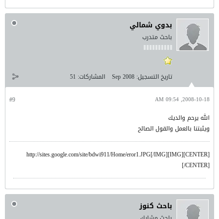
بدوي شمالي
باحث متدرب
تاريخ التسجيل:
Sep 2008
المشاركات:
51
#9
2008-10-18, 09:54 AM
الله يرحم والديك
ويثبتنا بالعمل والقول الصالح
[CENTER][IMG]http://sites.google.com/site/bdwi911/Home/eror1.JPG[/IMG]
[/CENTER]
باحث كنوز
باحث مشارك