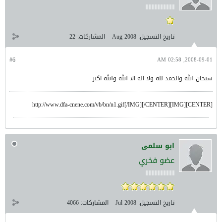
تاريخ التسجيل:
Aug 2008
المشاركات:
22
#6
2008-09-01, 02:58 AM
سبحان الله والحمد لله ولا اله الا الله والله اكبر
[CENTER][IMG]http://www.dfa-cnene.com/vb/bn/n1.gif[/IMG][/CENTER]
ابو سلمى
عضو فخري
تاريخ التسجيل:
Jul 2008
المشاركات:
4066