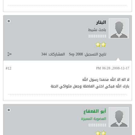
البتار
باحث نشيط
تاريخ التسجيل:
Sep 2008
المشاركات:
344
#12
2008-12-17, 06:28 PM
لا اله الا الله محمدا رسول الله
بارك الله فيكي اختي الفاضلة وجعل مثواكي الجنة
أبو القعقاع
العضوية المميزة