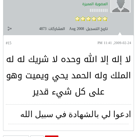
العضوية المميزة
تاريخ التسجيل:
Aug 2008
المشاركات:
4873
#15
2009-02-24, 11:41 PM
لا إله إلا الله وحده لا شريك له له
الملك وله الحمد يحي ويميت وهو
على كل شيء قدير
ادعوا لي بالشهادة في سبيل الله