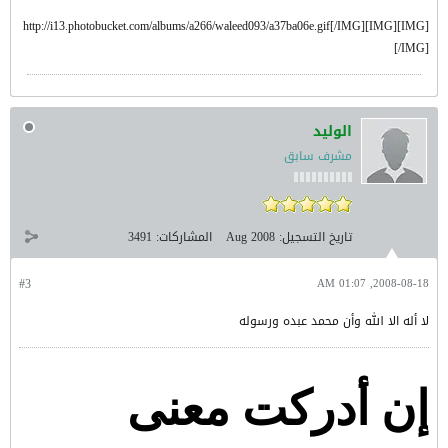
[IMG][IMG]http://i13.photobucket.com/albums/a266/waleed093/a37ba06e.gif[/IMG]
[/IMG]
الوليد
مشرف سابق
تاريخ التسجيل:
Aug 2008
المشاركات:
3491
#3
2008-08-18, 01:07 AM
لا أله الا الله وأن محمد عبده ورسوله
إن أدركت معنى