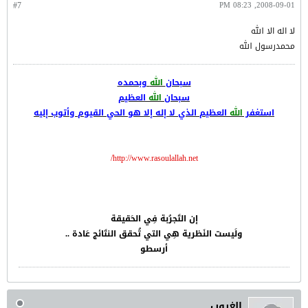
#7
2008-09-01, 08:23 PM
لا اله الا الله
محمدرسول الله
سبحان
الله
وبحمده
سبحان
الله
العظيم
استغفر
الله
العظيم الذي لا إله إلا هو الحي القيوم وأتوب إليه
http://www.rasoulallah.net/
إن التَجرُبة فِي الحَقيقة
ولَيست النَظرية هِي التي تُحقق النتَائج عَادة ..
أرسطو
الغروب