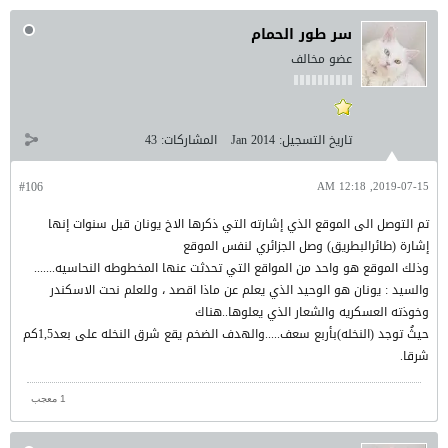
سر طور الحمام
عضو مخالف
تاريخ التسجيل:
Jan 2014
المشاركات:
43
#106
2019-07-15, 12:18 AM
تم التوصل الى الموقع الذي إشارته التي ذكرها الاخ يونان قبل سنوات إنها
إشارة (طائرالبطريق) وصل الجزائري لنفس الموقع
وذلك الموقع هو واحد من المواقع التي تحدثت عنها المخطوطه النحاسيه.......
والسيد : يونان هو الوحيد الذي يعلم عن ماذا اقصد ، وللعلم نحت الاسكندر
وخوذته العسكريه والشعار الذي يعلوها..هناك
حيثُ توجد (النخله)بأربع سعف.....والهدف الضخم يقع شرق النخله على بعد1,5كم
شرقا.
1 معجب