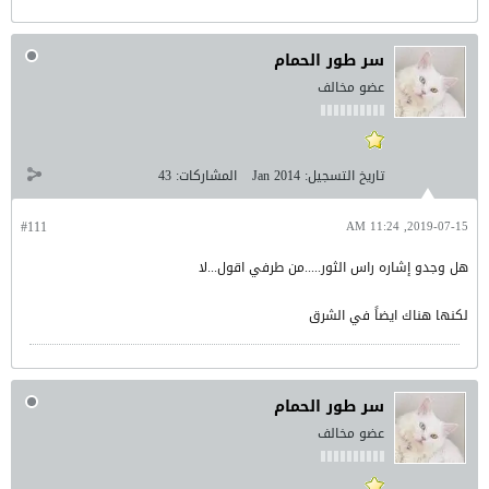
سر طور الحمام
عضو مخالف
تاريخ التسجيل:
Jan 2014
المشاركات:
43
#111
2019-07-15, 11:24 AM
هل وجدو إشاره راس الثور.....من طرفي اقول...لا
لكنها هناك ايضاً في الشرق
سر طور الحمام
عضو مخالف