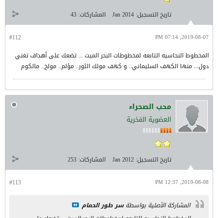
تاريخ التسجيل:
Jan 2014
المشاركات:
43
#112
2019-08-07, 07:14 PM
المخطوط النحاسيه التابعه لمخطوطات البحر الميت ... تضعك على أهداف تغني
دول... منها الكهف السليماني.. و كهف مولك الثور.. مؤلم.. مولخ.. مالكوم
محب الصحراء
العضوية الفخرية
تاريخ التسجيل:
Jan 2012
المشاركات:
253
#113
2019-08-08, 12:37 PM
المشاركة الأصلية بواسطة
سر طور الحمام