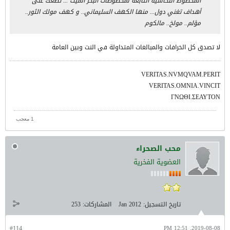
المخطوط النحاسيه التابعه لمخطوطات البحر الميت ... تضعك على
أهداف تغني دول... منها الكهف السليماني.. و كهف مولك الثور..
مؤلم.. مولخ.. مالكوم
لا تصدق كل الخرافات والمبالغات المتداولة في النت وبين العامة
VERITAS.NVMQVAM.PERIT
VERITAS.OMNIA.VINCIT
ΓΝΩΘΙ.ΣΕΑΥΤΟΝ
1 معجب
محب الصحراء
العضوية الفخرية
تاريخ التسجيل:
Jan 2012
المشاركات:
253
#114
2019-08-08, 12:51 PM