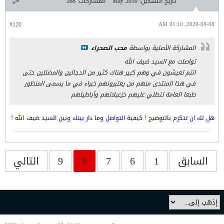
تاريخ التسجيل:
May 2010
المشاركات:
268
#120
2020-08-08, 01:10 AM
المشاركة الأصلية بواسطة
محب الصحراء
تواصلت مع السيد ضيف الله
انتم تعيشون في وهم كبير هناك كثير من الدجالين والمضللين حتى
في هذا المنتدى منهم من يعتبرونهم خبراء في ما يسمى المنظور
طبعا العامة تنطلي عليهم خزعبلاتهم وأباطيلهم
هل لك ان تتكرم بالتوضيح ! كيفية التواصل وما دار بينك وبين السيد ضيف الله !
السابق
1
6
7
8
9
التالي