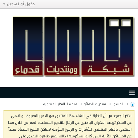
دخول أو تسجيل
المنتدى
منتديات الدفائن
قدماء لـ المغر المنظورة
نذكر الجميع من أن الغاية في انشاء هذا المنتدى هو الامر بالمعروف والنهي
عن المنكر توعية الاخوان الباحثين عن الركاز بتقديم المساعده لهم من خلال هذا
المنتدى بالعلم الحقيقي للأشارات و الرموز المؤدية لأماكن الكنوز المخبأة بعيدآ
عن المساكن الأثرية التي كانوا يسكوننها ذالك لمنع ظاهرة التعدي على