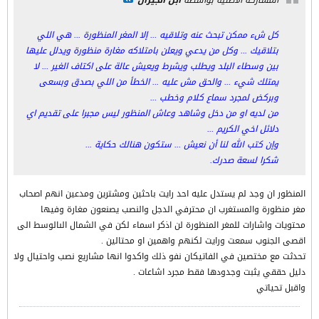
المشاركة الأصلية بواسطة
ابن الجيران
كل شء ممكن تبحث عنه وتلاقيه ... إلا المغر المنظورة ... هي اللي
بتلاقيك ... وكل من يدعي ويعلن بامتلاكه مغارة منظورة ويدلل عليها
بين وسطاء البلد ويطلب ويشرط ويعيش عالة على اكتاف الغير ... لا
يمتلك شيء ... والحق مش عليه ... الخطأ من اللي بصدق وبسعى
وبركض لمجرد سماع كلام وخطب ...
من لديه او من دخل وشاهد وعاش المنظور ليس مجبرا على تقديم اي
دلائل اخي الكريم ...
وإن كتب الله لنا أن نعيش ... ستكون هنالك حكاية ...
شكرا لسعة صدرك.
المنظور ان وجد لم يستدل عليه احد رايت باحثين ومشترين ومدعين انهم اصحاب
مغر منظورة والمستغرب ان محترفي الدجل والنصب يصنعون مغارة وفيها
محتويات واشارات للمغر المنظورة لن اذكر اسماء لكن في الشمال الىالوسط الى
اقصى الجنوب سمعت ورايت لكنهم واهمين او محتالين .
تحدثت مع مختصين في الفاتيكان نفو ذلك واكدوا انها مشاريع نصب واحتيال ولا
دليل حققي يثبت وجدودها فقط مجرد اشاعات .
واقبل تحياتي