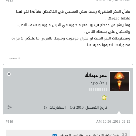
#115
2019-08-16, 09:38 AM
بشأن المغر المنظورة رجعت بعض المعنيين في الفاتيكان بشأنها نفو نفيا
قاطعا وجودها .
وما ينشر من مقطع فيديو لمغر منظورة في الاردن مزورة وتهدف للنصب
والاحتيال على بسطاء الناس .
ومخطوطات البحر الميت او قمران موجودة ومترجة بالعربي ما عليكم الا قراءة
محتوياتها لتعرفوا حقيقتها
1 معجب
عمر عبدالله
باحث جديد
تاريخ التسجيل:
Oct 2016
المشاركات:
17
#116
2019-09-15, 10:56 AM