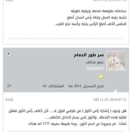
سلحفاه بقوقعه ضخمه وبرقبه طويله
تشبه رقبه الجمل ولها رأس انسان أصلع
افطس الأنف أصلعَ الرأس يتجه برأسه نحو الغرب .
سر طور الحمام
عضو مخالف
تاريخ التسجيل:
Jan 2014
المشاركات:
43
#110
2019-07-15, 11:19 AM
هل وجود ( إشارة رأس الثور ) من طرفي اقول لا..... لأن كهف رأس الثور مغلق
لغايه هذه اللحظه...والثور على يسار الداخل للكهف.....
لماذا....لم يخبرونا عن اسم الثور....وما طبيعة دفينه ؟؟؟؟ انه هناك