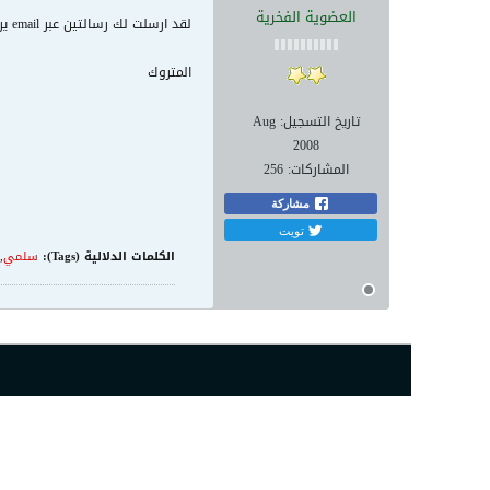
العضوية الفخرية
لقد ارسلت لك رسالتين عبر email يرجى المشاركة حيث ان الاخوة ابو سعد وابو فهد بالانتظار لاي مشورة او محاوره
المتروك
تاريخ التسجيل:
Aug
2008
المشاركات:
256
مشاركة
تويت
الكلمات الدلالية (Tags):
سلمي
,