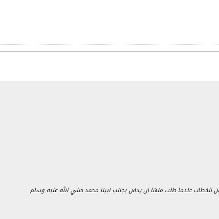
ن الخطاب عندما طلب منها ان يدفن بجانب نبينا محمد صلي الله عليه وسلم