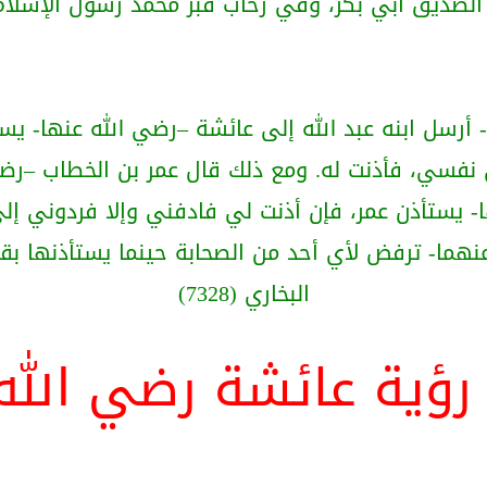
الصديق أبي بكر، وفي رحاب قبر محمد رسول الإسلام 
 أرسل ابنه عبد الله إلى عائشة –رضي الله عنها- ي
ى نفسي، فأذنت له. ومع ذلك قال عمر بن الخطاب –رضي
- يستأذن عمر، فإن أذنت لي فادفني وإلا فردوني إلى مق
ما- ترفض لأي أحد من الصحابة حينما يستأذنها بقولها
البخاري (7328)
رؤية عائشة رضي الله 