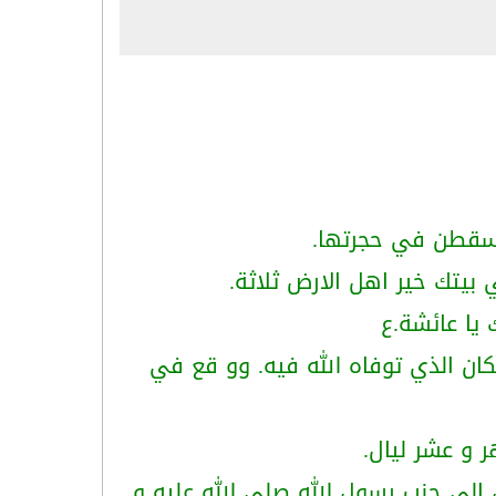
ر سقطن في حجرتها.
بيتك خير اهل الارض ثلاثة.
 يا عائشة.ع
ان الذي توفاه الله فيه. وو قع في
 و عشر ليال.
إلى جنب رسول الله صلى الله عليه و