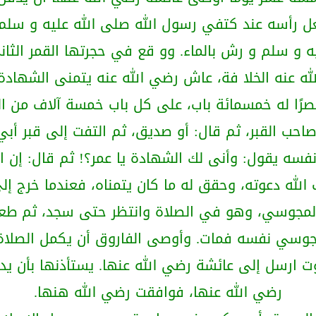
رأسه عند كتفي رسول الله صلى الله عليه و سلم ا
ه و سلم و رش بالماء. وو قع في حجرتها القمر الثان
له عنه الخلا فة، عاش رضي الله عنه يتمنى الشهادة
رًا له خمسمائة باب، على كل باب خمسة آلاف من الحور
 صاحب القبر، ثم قال: أو صديق، ثم التفت إلى قبر أبي 
نفسه يقول: وأنى لك الشهادة يا عمر؟! ثم قال: إن 
ه أبو لؤلؤة المجوسي، وهو في الصلاة وانتظر حتى سجد، ث
جوسي نفسه فمات. وأوصى الفاروق أن يكمل الصلاة 
موت ارسل إلى عائشة رضي الله عنها. يستأذنها بأن ي
رضي الله عنها، فوافقت رضي الله هنها.