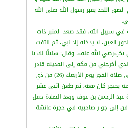
لصق اللحد بقبر رسول الله صلى الله
ي.
 في سبيل الله، فقد صعد المنبر ذات
 العين، لا يدخله إلا نبي، ثم التفت
بكرءرضي الله عنهء، وقال: هنيئًا لك يا
الذي أخرجني من مكة إلى المدينة قادر
على أن يسوق إليَّ الشهادة. واستجاب الله دعوته، وحقق له ما كان يتمناه، فعندما خرج إلى صلاة الفجر يوم الأربعاء (26) من ذي
م طعنه بخنجر كان معه، ثم طعن اثني عشر
عبد الرحمن بن عوف وبعد الصلاة حمل
دفن إلى جوار صاحبيه في حجرة عائشة