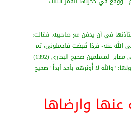
. ووقع في حجرتها القمر الثالث
ستأذنها في أن يدفن مع صاحبيه. فقالت:
 الله عنه- فإذا قُبضت فاحملوني، ثم
ابر المسلمين صحيح البخاري (1392)
: "والله لا أُوثرهم بأحد أبداً" صحيح
عنها وارضاها