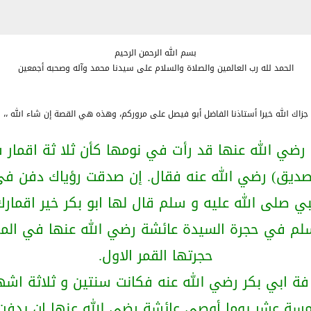
بسم الله الرحمن الرحيم
الحمد لله رب العالمين والصلاة والسلام على سيدنا محمد وآله وصحبه أجمعين
جزاك الله خيرا أستاذنا الفاضل أبو فيصل على مروركم، وهذه هي القصة إن شاء الله ،،
رضي الله عنها قد رأت في نومها كأن ثلا ثة اقما
لصديق) رضي الله عنه فقال. إن صدقت رؤياك دفن في 
بي صلى الله عليه و سلم قال لها ابو بكر خير اقمارك
لم في حجرة السيدة عائشة رضي الله عنها في المك
حجرتها القمر الاول.
فة ابي بكر رضي الله عنه فكانت سنتين و ثلاثة اشهر
مسة عشر يوما أوصى عائشة رضي الله عنها ان يدفن 