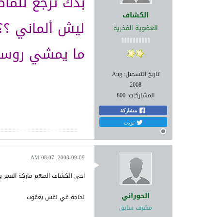
بدك ترجع للماض
الكشاف
ليش ألماني ؟؟
العضوية الفخرية
ما يمشي رو
تاريخ التسجيل:
Aug
2008
المشاركات:
800
مشاركة
تويت
2008-09-09, 08:07 AM
اخي الكشاف المهم ماركة النسر و
الحوراني
لحاجة في نفس يعقوب
مشرف سابق