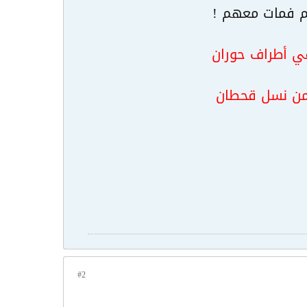
هم فمات معهم !
ي أطراف حوران
 من نسل قحطان
#2