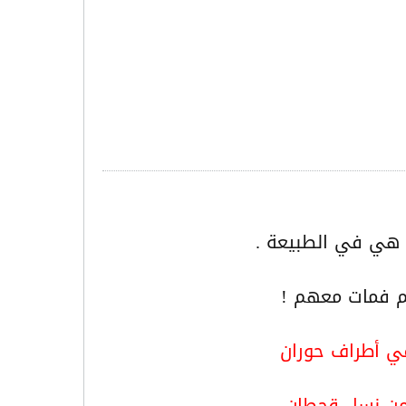
 هي في الطبيعة .
هم فمات معهم !
ي أطراف حوران
 من نسل قحطان