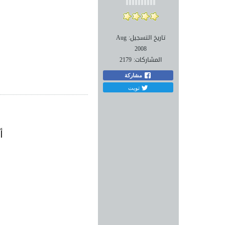
تاريخ التسجيل:
Aug
2008
المشاركات:
2179
مشاركة
تويت
أ