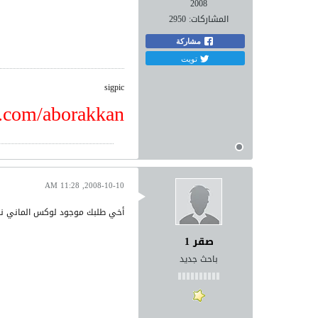
2008
المشاركات:
2950
مشاركة
تويت
sigpic
k.com/aborakkan
2008-10-10, 11:28 AM
أخي طلبك موجود لوكس الماني ن
صقر 1
باحث جديد