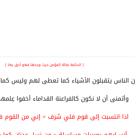
{ الحكمة ضالة المؤمن حيث وجدها فهو أحق بها } .
ن الناس يتقبلون الأشياء كما تعطى لهم وليس كما
وأتمنى أن لا نكون كالفراعنة القداماء أخفوا عِلم
اذا انتسبت إلى قوم فلي شرف = إني من القوم ف
أنســابهم يعربيات مسلسلة = من نسل عدنان كما