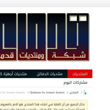
المنتديات
منتديات الدفائن
منتديات أجهزة ك
مشاركات اليوم
المنتدى
Qudamaa for treasure hunters
Qudamaa for treasure hunters
نذكر الجميع من أن الغاية في انشاء هذا المنتدى هو الامر بالمعروف 
المخبأة بعيدآ عن المساكن الأثرية التي كانوا يسكوننها ذالك لمنع 