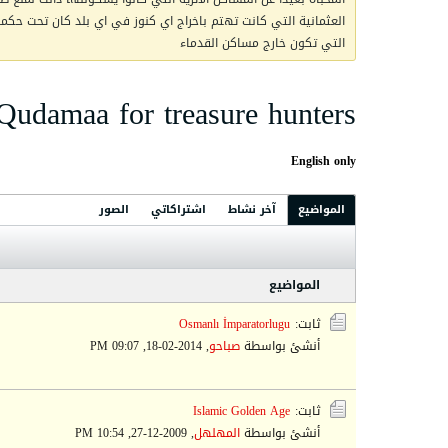
العثمانية التي كانت تهتم باخراج اي كنوز في اي بلد كان تحت حكمها 
التي تكون خارج مساكن القدماء
Qudamaa for treasure hunters
English only
المواضيع
آخر نشاط
اشتراكاتي
الصور
المواضيع
ثابت:
Osmanlı İmparatorlugu
أنشئ بواسطة
صباحو
,
2014-02-18, 09:07 PM
ثابت:
Islamic Golden Age
أنشئ بواسطة
المهلهل
,
2009-12-27, 10:54 PM